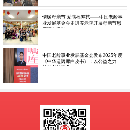
医药博物馆联合承办的“中医生命急救三分钟”公益行
活动走进黄浦。中国老龄事业发展基金会中医康养工
程项目管理办公
情暖母亲节 爱满福寿苑——中国老龄事
业发展基金会走进养老院开展母亲节慰
问演出活动
五月暖阳至，寸草报春晖。2026年5月10日，由中
国老龄事业发展基金会组织的“情暖母亲节 爱满福寿
苑”母亲节主题慰问演出活动，在北京市朝阳区东坝
福寿苑养老照料中心暖心启幕，以文艺浸润心灵、以
孝道温暖夕
中国老龄事业发展基金会发布2025年度
《中华遗嘱库白皮书》：以公益之力，
护航老龄事业
3月21日，由中国老龄事业发展基金会主办的中华遗
嘱库项目，正式发布2025年度《中华遗嘱库白皮
书》。白皮书依托遗嘱登记大数据，剖析了空巢老人
权益保障、遗产管理人专业化等领域新趋势，为公众
财产传承提供参