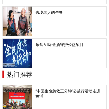
中重残的患
边境老人的午餐
中国有2.2万公里的陆地边境线，绝大部分是少数民
族聚居区，有9个省与14个国家接壤。边境村的老人
又是一群非常特殊的老人，他们生而肩负使命，因环
境特殊而处于相对贫困，又因年轻人向往更美好的生
活涌入城市而
乐龄互助·金盾守护公益项目
随着科技的发展，诈骗手段日益翻新，老年人因信息
获取渠道有限、对新事物了解不足，往往容易成为诈
骗分子的目标。为推进实施积极应对人口老龄化国家
战略，将打击整治养老诈骗工作常态化，更好维护老
年人合法权益，为
热门推荐
“中医生命急救三分钟”公益行活动走进
黄浦
近日，由中国老龄事业发展基金会主办，中国老龄事
业发展基金会中医康养工程项目管理办公室和上海中