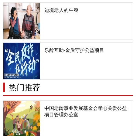
边境老人的午餐
中国有2.2万公里的陆地边境线，绝大部分是少数民
族聚居区，有9个省与14个国家接壤。边境村的老人
又是一群非常特殊的老人，他们生而肩负使命，因环
境特殊而处于相对贫困，又因年轻人向往更美好的生
活涌入城市而
乐龄互助·金盾守护公益项目
随着科技的发展，诈骗手段日益翻新，老年人因信息
获取渠道有限、对新事物了解不足，往往容易成为诈
骗分子的目标。为推进实施积极应对人口老龄化国家
战略，将打击整治养老诈骗工作常态化，更好维护老
年人合法权益，为
热门推荐
中国老龄事业发展基金会孝心关爱公益
项目管理办公室
主 任：武丽娜副主任：白汾河（证件编号：
ZLJH3037）、朱友明、韩效亮、王其红、郑强秘书
长：白汾河（兼）